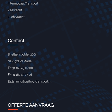
Intermodaal Transport
Zeevracht
Luchtvracht
Contact
Brieltjenspolder 28G
NL-4921 PJ Made
T
+ 31 162 45 67 00
F
+ 31 162 43 77 76
E
planning@geffroy-transport.nl
OFFERTE AANVRAAG