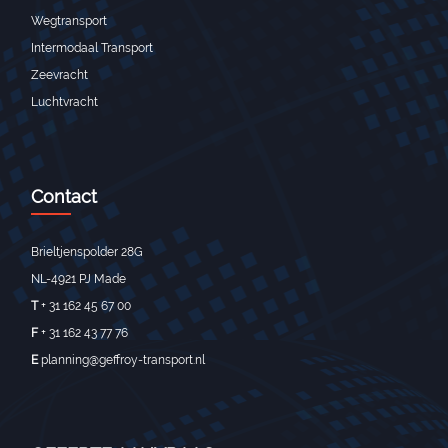
Wegtransport
Intermodaal Transport
Zeevracht
Luchtvracht
Contact
Brieltjenspolder 28G
NL-4921 PJ Made
T
+ 31 162 45 67 00
F
+ 31 162 43 77 76
E
planning@geffroy-transport.nl